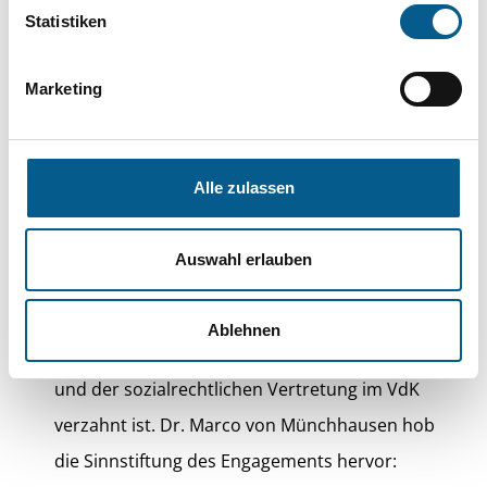
Statistiken
Ländern nicht denkbar. In Richtung Politik
forderte sie sichere Renten, ein bezahlbares
Marketing
Gesundheits- und Pflegesystem, die
konsequente Bekämpfung von Armut und eine
inklusive Teilhabe von Menschen mit
Alle zulassen
Behinderungen.
Auswahl erlauben
In einer anschließenden Talkrunde unter der
Moderation von Yared Dibaba wurde deutlich,
Ablehnen
wie eng das Ehrenamt mit der politischen Arbeit
und der sozialrechtlichen Vertretung im VdK
verzahnt ist. Dr. Marco von Münchhausen hob
die Sinnstiftung des Engagements hervor: