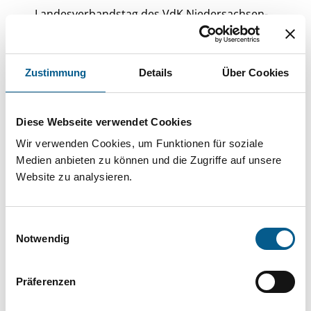
Landesverbandstag des VdK Niedersachsen-
Bremen. Vor rund 200 Gästen aus Verbänden,
Justiz und Verwaltung unterstrich sie den
Zustimmung
Details
Über Cookies
unverzichtbaren Beitrag freiwillig Engagierter
für den sozialen Zusammenhalt: „Unser
Diese Webseite verwendet Cookies
Ehrenamt stärkt die Gemeinschaft, wirkt gegen
Wir verwenden Cookies, um Funktionen für soziale
Einsamkeit und entfaltet politische
Medien anbieten zu können und die Zugriffe auf unsere
Wirksamkeit.“
Website zu analysieren.
Bentele verwies auf die über 2,3 Millionen
Einwilligungsauswahl
Notwendig
Mitglieder des VdK und die zentrale Rolle der
ehren- und hauptamtlich Engagierten. Ohne
Präferenzen
deren Einsatz, so Bentele, wäre eine aktive
Mitgestaltung der Sozialpolitik in Bund und