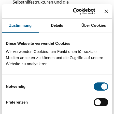
Selbsthilfestrukturen und die
Selbsthilfeförderung in Niedersachsen.
Zustimmung
Details
Über Cookies
Ein besonderer Höhepunkt des vergangenen
Jahres war der erste Tag der Selbsthilfe, der
2025 sowohl in Niedersachsen als auch
Diese Webseite verwendet Cookies
bundesweit gefeiert wurde. Zahlreiche
Wir verwenden Cookies, um Funktionen für soziale
Medien anbieten zu können und die Zugriffe auf unsere
Selbsthilfe-Unterstützer*innen und Aktive
Website zu analysieren.
machten mit Veranstaltungen und Aktionen auf
die Bedeutung gemeinschaftlicher Selbsthilfe
Einwilligungsauswahl
aufmerksam. Der Aktionstag zeigte
Notwendig
eindrucksvoll, wie vielfältig, lebendig und wichtig
Selbsthilfe für Menschen in unterschiedlichen
Präferenzen
Lebenssituationen ist.