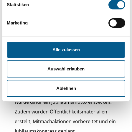
Statistiken
Ein weiterer Schwerpunkt lag auf der
Marketing
Vorbereitung des Jubiläumsjahres 2026. Dann
feiern der Arbeitskreis Niedersächsischer
Kontakt- und Beratungsstellen im
Alle zulassen
Selbsthilfebereich sein 40-jähriges Bestehen, die
Landesförderung der Selbsthilfe ihr 35-jähriges
Auswahl erlauben
Bestehen und das Selbsthilfe-Büro
Niedersachsen ebenfalls sein 35-jähriges
Ablehnen
Bestehen. Gemeinsam mit dem Arbeitskreis
wurde dafür ein Jubiläumsmotto entwickelt.
Zudem wurden Öffentlichkeitsmaterialien
erstellt, Mitmachaktionen vorbereitet und ein
Jubiläumskongress geplant.