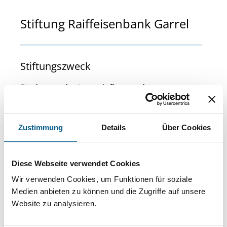
Stiftung Raiffeisenbank Garrel
Stiftungszweck
Förderung der Jugendpflege und
Jugendfürsorge, des Sports, der Kunst und
Kultur, des kirchlichen Lebens, der
Zustimmung
Details
Über Cookies
Heimatpflege, des Umwelt- und
Landschaftsschutzes, der Altenhilfe, des
Diese Webseite verwendet Cookies
öffentlichen Gesundheitswesens und des
Wir verwenden Cookies, um Funktionen für soziale
Wohlfahrtswesens sowie Unterstützung
Medien anbieten zu können und die Zugriffe auf unsere
Website zu analysieren.
bedürftiger Personen.