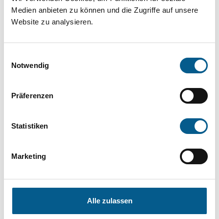
Medien anbieten zu können und die Zugriffe auf unsere
die Groß- und Kleinschreibung beachten.
Website zu analysieren.
Bitte Suchbegriff eingeben. Ergebnisse
Einwilligungsauswahl
können durch die Wahl von Bereichen oder
Notwendig
Kategorien verfeinert werden.
Präferenzen
Suchen
Statistiken
Aktive Filter:
Marketing
Bereiche: Stiftungen
Kategorie: Hilfsbedürftige Menschen
Kategorie: Sport
Kategorie: Wohlfahrtswesen
Alle zulassen
Kategorie: Wissenschaft und Forschung