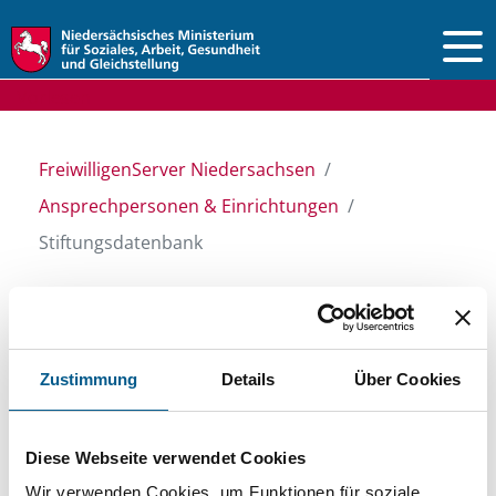
Vorlesen
FreiwilligenServer Niedersachsen
Ansprechpersonen & Einrichtungen
Stiftungsdatenbank
Stiftungsdatenbank
Zustimmung
Details
Über Cookies
Recherchieren Sie in unserer
Stiftungsdatenbank nach Themen, Kategorien,
Diese Webseite verwendet Cookies
Suchbegriffen und Orten. Bei der Suche bitte
Wir verwenden Cookies, um Funktionen für soziale