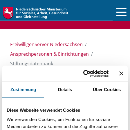
Vorlesen
FreiwilligenServer Niedersachsen
Ansprechpersonen & Einrichtungen
Stiftungsdatenbank
Stiftungsdatenbank
Zustimmung
Details
Über Cookies
Recherchieren Sie in unserer
Diese Webseite verwendet Cookies
Stiftungsdatenbank nach Themen, Kategorien,
Wir verwenden Cookies, um Funktionen für soziale
Medien anbieten zu können und die Zugriffe auf unsere
Suchbegriffen und Orten. Bei der Suche bitte