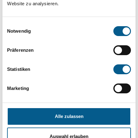
Website zu analysieren.
die Groß- und Kleinschreibung beachten.
Einwilligungsauswahl
Bitte Suchbegriff eingeben. Ergebnisse
Notwendig
können durch die Wahl von Bereichen oder
Kategorien verfeinert werden.
Präferenzen
Suchen
Statistiken
Aktive Filter:
Marketing
Kategorie: Hilfsbedürftige Menschen
Kategorie: Sport
Kategorie: Denkmalschutz
Alle zulassen
Kategorie: Heimatpflege
Kategorie: Gesundheitswesen
Auswahl erlauben