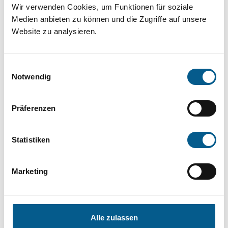
Wir verwenden Cookies, um Funktionen für soziale
die Groß- und Kleinschreibung beachten.
Medien anbieten zu können und die Zugriffe auf unsere
Website zu analysieren.
Bitte Suchbegriff eingeben. Ergebnisse
können durch die Wahl von Bereichen oder
Einwilligungsauswahl
Kategorien verfeinert werden.
Notwendig
Suchen
Präferenzen
Aktive Filter:
Statistiken
Bereiche: Stiftungen
Marketing
Kategorie: Hilfsbedürftige Menschen
Kategorie: Wohlfahrtswesen
Alle zulassen
Kategorie: Kinder, Jugendliche & Familie