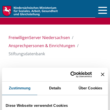
Vorlesen
FreiwilligenServer Niedersachsen
Ansprechpersonen & Einrichtungen
Stiftungsdatenbank
Stiftungsdatenbank
Zustimmung
Details
Über Cookies
Recherchieren Sie in unserer
Stiftungsdatenbank nach Themen, Kategorien,
Diese Webseite verwendet Cookies
Suchbegriffen und Orten. Bei der Suche bitte