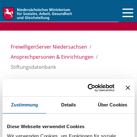
Vorlesen
FreiwilligenServer Niedersachsen
Ansprechpersonen & Einrichtungen
Stiftungsdatenbank
Stiftungsdatenbank
Zustimmung
Details
Über Cookies
Recherchieren Sie in unserer
Stiftungsdatenbank nach Themen, Kategorien,
Diese Webseite verwendet Cookies
Suchbegriffen und Orten. Bei der Suche bitte
Wir verwenden Cookies, um Funktionen für soziale