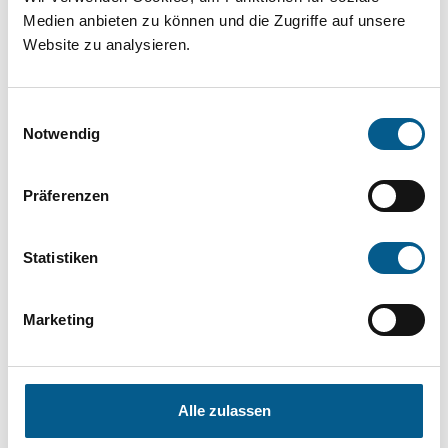
Medien anbieten zu können und die Zugriffe auf unsere
die Groß- und Kleinschreibung beachten.
Website zu analysieren.
Bitte Suchbegriff eingeben. Ergebnisse
Einwilligungsauswahl
können durch die Wahl von Bereichen oder
Notwendig
Kategorien verfeinert werden.
Präferenzen
Suchen
Statistiken
Aktive Filter:
Marketing
Bereiche: Stiftungen
Kategorie: Hilfsbedürftige Menschen
Kategorie: Wohlfahrtswesen
Alle zulassen
Kategorie: Kinder, Jugendliche & Familie