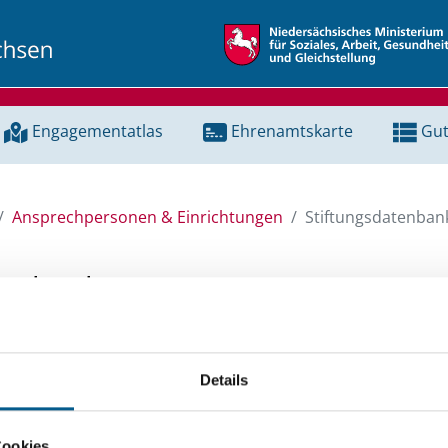
Engagementatlas
Ehrenamtskarte
Gut
Ansprechpersonen & Einrichtungen
Stiftungsdatenban
tenbank
unserer Stiftungsdatenbank nach Themen, Kategorien, Suchb
Details
e Groß- und Kleinschreibung beachten.
ingeben. Ergebnisse können durch die Wahl von Bereichen o
Cookies