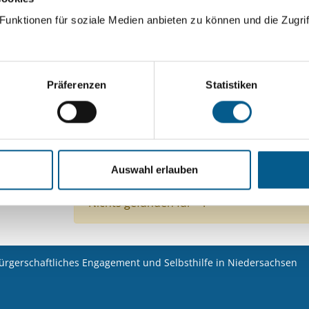
unktionen für soziale Medien anbieten zu können und die Zugrif
Suchen
Aktive Filter:
Präferenzen
Statistiken
Bereiche: Stiftungen
Kategorie: Hilfsbedürfti
Kategorie: Wohlfahrtswesen
Kategorie: Wisse
Auswahl erlauben
Kategorie: Denkmalschutz
Alle Filter entfernen
Nichts gefunden für "".
bürgerschaftliches Engagement und Selbsthilfe in Niedersachsen