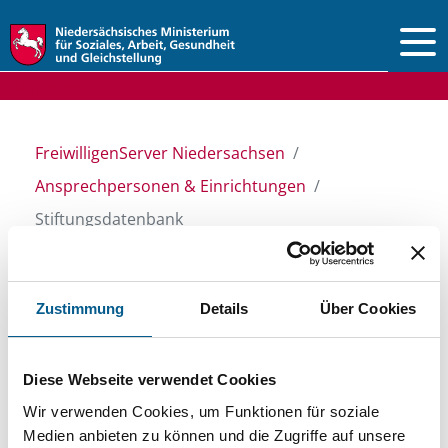
Vorlesen
FreiwilligenServer Niedersachsen
Ansprechpersonen & Einrichtungen
Stiftungsdatenbank
Stiftungsdatenbank
Zustimmung
Details
Über Cookies
Recherchieren Sie in unserer
Diese Webseite verwendet Cookies
Stiftungsdatenbank nach Themen, Kategorien,
Wir verwenden Cookies, um Funktionen für soziale
Medien anbieten zu können und die Zugriffe auf unsere
Suchbegriffen und Orten. Bei der Suche bitte