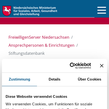
Vorlesen
FreiwilligenServer Niedersachsen
Ansprechpersonen & Einrichtungen
Stiftungsdatenbank
Stiftungsdatenbank
Zustimmung
Details
Über Cookies
Recherchieren Sie in unserer
Diese Webseite verwendet Cookies
Stiftungsdatenbank nach Themen, Kategorien,
Wir verwenden Cookies, um Funktionen für soziale
Suchbegriffen und Orten. Bei der Suche bitte