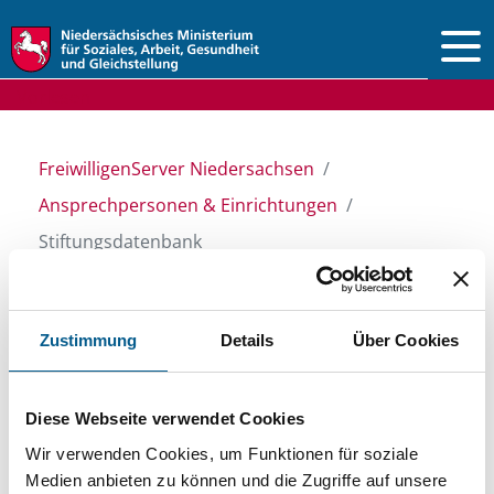
Vorlesen
FreiwilligenServer Niedersachsen
Ansprechpersonen & Einrichtungen
Stiftungsdatenbank
Stiftungsdatenbank
Zustimmung
Details
Über Cookies
Recherchieren Sie in unserer
Diese Webseite verwendet Cookies
Stiftungsdatenbank nach Themen, Kategorien,
Wir verwenden Cookies, um Funktionen für soziale
Medien anbieten zu können und die Zugriffe auf unsere
Suchbegriffen und Orten. Bei der Suche bitte