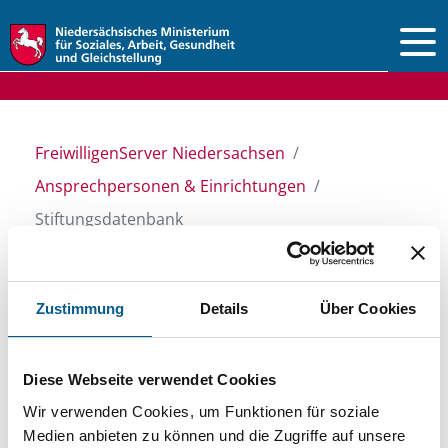
Vorlesen
FreiwilligenServer Niedersachsen
Ansprechpersonen & Einrichtungen
Stiftungsdatenbank
Stiftungsdatenbank
Zustimmung
Details
Über Cookies
Recherchieren Sie in unserer
Diese Webseite verwendet Cookies
Stiftungsdatenbank nach Themen, Kategorien,
Wir verwenden Cookies, um Funktionen für soziale
Medien anbieten zu können und die Zugriffe auf unsere
Suchbegriffen und Orten. Bei der Suche bitte