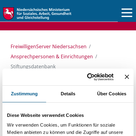
Vorlesen
FreiwilligenServer Niedersachsen
Ansprechpersonen & Einrichtungen
Stiftungsdatenbank
Stiftungsdatenbank
Zustimmung
Details
Über Cookies
Recherchieren Sie in unserer
Diese Webseite verwendet Cookies
Stiftungsdatenbank nach Themen, Kategorien,
Wir verwenden Cookies, um Funktionen für soziale
Medien anbieten zu können und die Zugriffe auf unsere
Suchbegriffen und Orten. Bei der Suche bitte