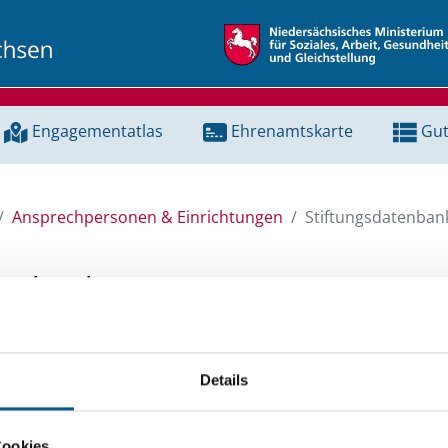
Engagementatlas
Ehrenamtskarte
Gut
Ansprechpersonen & Einrichtungen
Stiftungsdatenban
tenbank
unserer Stiftungsdatenbank nach Themen, Kategorien, Suchb
Details
e Groß- und Kleinschreibung beachten.
ingeben. Ergebnisse können durch die Wahl von Bereichen o
Cookies