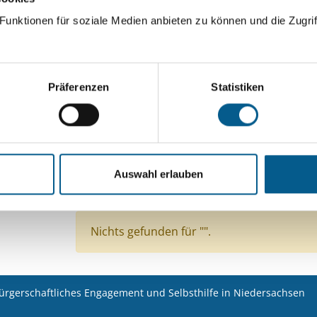
unktionen für soziale Medien anbieten zu können und die Zugrif
Suchen
Aktive Filter:
Präferenzen
Statistiken
Kategorie: Wohlfahrtswesen
Kategorie: Denkm
Kategorie: Menschen mit Behinderung
Kategor
Auswahl erlauben
Kategorie: Seniorinnen, Senioren & Pflege
Stiftungstyp: Lokal tätige Stiftung
Alle Filter e
Nichts gefunden für "".
bürgerschaftliches Engagement und Selbsthilfe in Niedersachsen