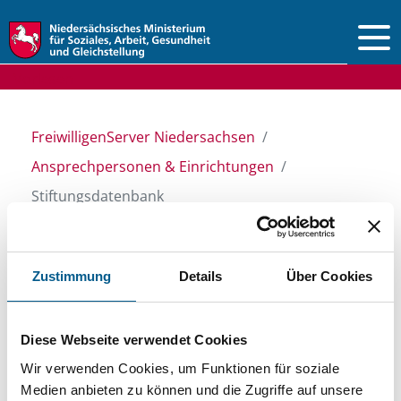
Vorlesen
FreiwilligenServer Niedersachsen
Ansprechpersonen & Einrichtungen
Stiftungsdatenbank
Stiftungsdatenbank
Zustimmung
Details
Über Cookies
Recherchieren Sie in unserer
Diese Webseite verwendet Cookies
Stiftungsdatenbank nach Themen, Kategorien,
Wir verwenden Cookies, um Funktionen für soziale
Medien anbieten zu können und die Zugriffe auf unsere
Suchbegriffen und Orten. Bei der Suche bitte