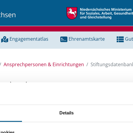
Engagementatlas
Ehrenamtskarte
Gut
Ansprechpersonen & Einrichtungen
Stiftungsdatenban
tenbank
unserer Stiftungsdatenbank nach Themen, Kategorien, Suchb
Details
e Groß- und Kleinschreibung beachten.
ingeben. Ergebnisse können durch die Wahl von Bereichen o
Cookies