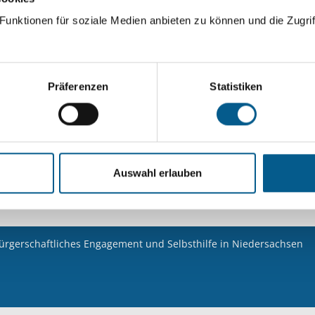
unktionen für soziale Medien anbieten zu können und die Zugrif
Suchen
Aktive Filter:
Präferenzen
Statistiken
Kategorie: Wohlfahrtswesen
Kategorie: Kunst 
Kategorie: Kinder, Jugendliche & Familie
Alle F
Auswahl erlauben
Nichts gefunden für "".
bürgerschaftliches Engagement und Selbsthilfe in Niedersachsen