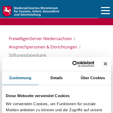
Vorlesen
FreiwilligenServer Niedersachsen
Ansprechpersonen & Einrichtungen
Stiftungsdatenbank
Stiftungsdatenbank
Zustimmung
Details
Über Cookies
Recherchieren Sie in unserer
Diese Webseite verwendet Cookies
Stiftungsdatenbank nach Themen, Kategorien,
Wir verwenden Cookies, um Funktionen für soziale
Medien anbieten zu können und die Zugriffe auf unsere
Suchbegriffen und Orten. Bei der Suche bitte