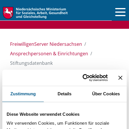
Vorlesen
FreiwilligenServer Niedersachsen
Ansprechpersonen & Einrichtungen
Stiftungsdatenbank
Stiftungsdatenbank
Zustimmung
Details
Über Cookies
Recherchieren Sie in unserer
Diese Webseite verwendet Cookies
Stiftungsdatenbank nach Themen, Kategorien,
Wir verwenden Cookies, um Funktionen für soziale
Suchbegriffen und Orten. Bei der Suche bitte