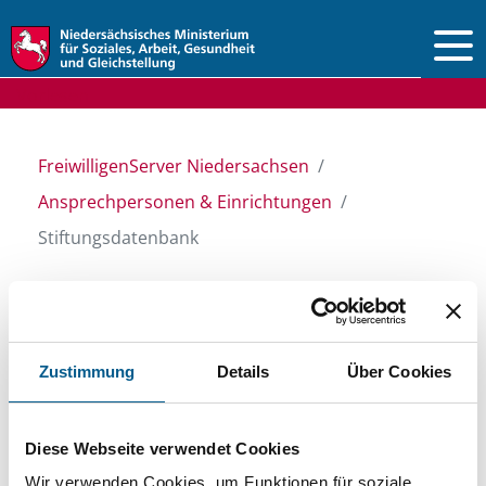
Vorlesen
FreiwilligenServer Niedersachsen
Ansprechpersonen & Einrichtungen
Stiftungsdatenbank
Stiftungsdatenbank
Zustimmung
Details
Über Cookies
Recherchieren Sie in unserer
Stiftungsdatenbank nach Themen, Kategorien,
Diese Webseite verwendet Cookies
Suchbegriffen und Orten. Bei der Suche bitte
Wir verwenden Cookies, um Funktionen für soziale