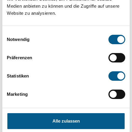
Medien anbieten zu können und die Zugriffe auf unsere
die Groß- und Kleinschreibung beachten.
Website zu analysieren.
Bitte Suchbegriff eingeben. Ergebnisse
Einwilligungsauswahl
können durch die Wahl von Bereichen oder
Notwendig
Kategorien verfeinert werden.
Präferenzen
Suchen
Statistiken
Aktive Filter:
Marketing
Kategorie: Sport
Kategorie: Wohlfahrtswesen
Kategorie: Denkmalschutz
Kategorie: Heimatpflege
Alle zulassen
Kategorie: Kunst & Kultur