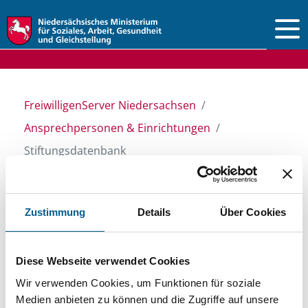
Vorlesen
FreiwilligenServer Niedersachsen
Ansprechpersonen & Einrichtungen
Stiftungsdatenbank
Stiftungsdatenbank
Zustimmung
Details
Über Cookies
Recherchieren Sie in unserer
Diese Webseite verwendet Cookies
Stiftungsdatenbank nach Themen, Kategorien,
Wir verwenden Cookies, um Funktionen für soziale
Medien anbieten zu können und die Zugriffe auf unsere
Suchbegriffen und Orten. Bei der Suche bitte