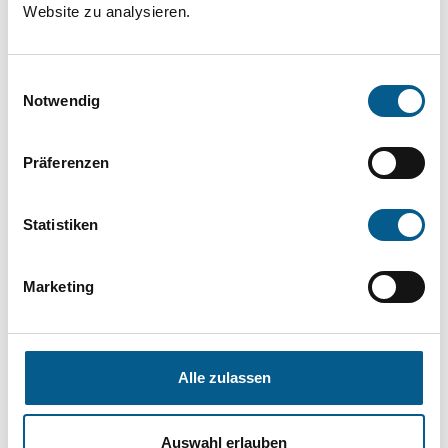
Website zu analysieren.
die Groß- und Kleinschreibung beachten.
Einwilligungsauswahl
Bitte Suchbegriff eingeben. Ergebnisse
Notwendig
können durch die Wahl von Bereichen oder
Kategorien verfeinert werden.
Präferenzen
Suchen
Statistiken
Aktive Filter:
Marketing
Kategorie: Wohlfahrtswesen
Kategorie: Heimatpflege
Alle zulassen
Kategorie: Kunst & Kultur
Kategorie: Gesundheitswesen
Auswahl erlauben