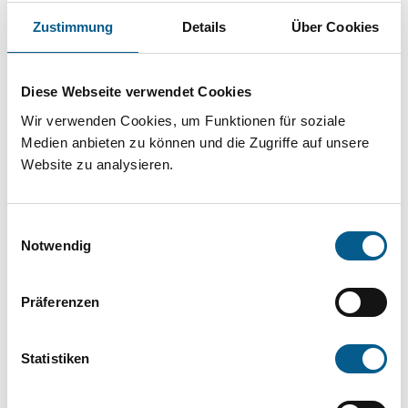
Projekt oder ein Vorhaben? Hier können Sie
Zustimmung
Details
Über Cookies
direkt über unsere Fördermitteldatenbank und
Stiftungsdatenbank recherchieren. Bei der
Diese Webseite verwendet Cookies
Suche bitte die Groß- und Kleinschreibung
Wir verwenden Cookies, um Funktionen für soziale
beachten.
Medien anbieten zu können und die Zugriffe auf unsere
Website zu analysieren.
Bitte Suchbegriff eingeben. Ergebnisse
können durch die Wahl von Bereichen oder
Einwilligungsauswahl
Kategorien verfeinert werden.
Notwendig
Suchen
Präferenzen
Aktive Filter:
Statistiken