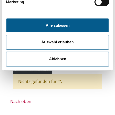
Themen: Kinder, Jugendliche & Familie
Marketing
Themen: Hilfsbedürftige Menschen
Themen: Natur- & Umweltschutz
Alle zulassen
Themen: Kunst & Kultur
Themen: Gesundheitswesen
Auswahl erlauben
Themen: Ländliche Entwicklung
Themen: Seniorinnen, Senioren & Pflege
Ablehnen
Themen: Wissenschaft und Forschung
Alle Filter entfernen
Nichts gefunden für "".
Nach oben