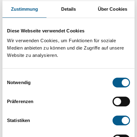
Projekt oder ein Vorhaben? Hier können Sie
Zustimmung
Details
Über Cookies
direkt über unsere Fördermitteldatenbank und
Stiftungsdatenbank recherchieren. Bei der
Diese Webseite verwendet Cookies
Suche bitte die Groß- und Kleinschreibung
Wir verwenden Cookies, um Funktionen für soziale
beachten.
Medien anbieten zu können und die Zugriffe auf unsere
Website zu analysieren.
Bitte Suchbegriff eingeben. Ergebnisse
können durch die Wahl von Bereichen oder
Einwilligungsauswahl
Kategorien verfeinert werden.
Notwendig
Suchen
Präferenzen
Aktive Filter:
Statistiken