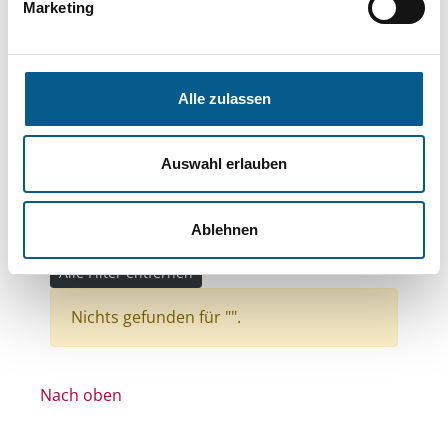
Bereiche: Stiftungen
Marketing
Themen: Kinder, Jugendliche & Familie
Themen: Hilfsbedürftige Menschen
Alle zulassen
Themen: Natur- & Umweltschutz
Themen: Kunst & Kultur
Auswahl erlauben
Themen: Gesundheitswesen
Themen: Politische Bildung & Demokratie
Ablehnen
Themen: Wissenschaft und Forschung
Alle Filter entfernen
Nichts gefunden für "".
Nach oben