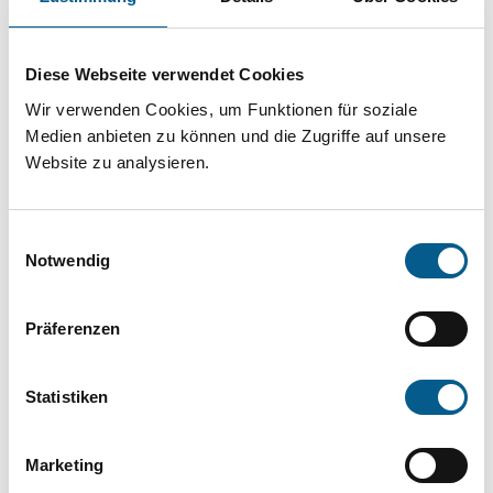
Projekt oder ein Vorhaben? Hier können Sie
direkt über unsere Fördermitteldatenbank und
Diese Webseite verwendet Cookies
Stiftungsdatenbank recherchieren. Bei der
Wir verwenden Cookies, um Funktionen für soziale
Suche bitte die Groß- und Kleinschreibung
Medien anbieten zu können und die Zugriffe auf unsere
beachten.
Website zu analysieren.
Bitte Suchbegriff eingeben. Ergebnisse
Einwilligungsauswahl
können durch die Wahl von Bereichen oder
Notwendig
Kategorien verfeinert werden.
Präferenzen
Suchen
Statistiken
Aktive Filter:
Marketing