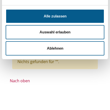
Bereiche: Stiftungen
Themen: Kinder, Jugendliche & Familie
Alle zulassen
Themen: Hilfsbedürftige Menschen
Themen: Natur- & Umweltschutz
Auswahl erlauben
Themen: Kunst & Kultur
Themen: Gesundheitswesen
Ablehnen
Alle Filter entfernen
Nichts gefunden für "".
Nach oben