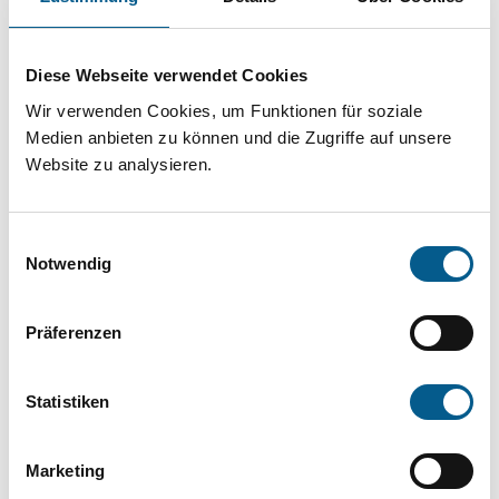
Projekt oder ein Vorhaben? Hier können Sie
direkt über unsere Fördermitteldatenbank und
Diese Webseite verwendet Cookies
Stiftungsdatenbank recherchieren. Bei der
Wir verwenden Cookies, um Funktionen für soziale
Suche bitte die Groß- und Kleinschreibung
Medien anbieten zu können und die Zugriffe auf unsere
beachten.
Website zu analysieren.
Bitte Suchbegriff eingeben. Ergebnisse
Einwilligungsauswahl
können durch die Wahl von Bereichen oder
Notwendig
Kategorien verfeinert werden.
Präferenzen
Suchen
Statistiken
Aktive Filter:
Marketing