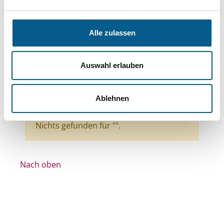
Themen: Kinder, Jugendliche & Familie
Themen: Hilfsbedürftige Menschen
Alle zulassen
Themen: Natur- & Umweltschutz
Themen: Kunst & Kultur
Auswahl erlauben
Themen: Ländliche Entwicklung
Themen: Bürgerschaftliches Engagement
Ablehnen
Alle Filter entfernen
Nichts gefunden für "".
Nach oben