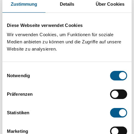
Projekt oder ein Vorhaben? Hier können Sie
Zustimmung
Details
Über Cookies
direkt über unsere Fördermitteldatenbank und
Stiftungsdatenbank recherchieren. Bei der
Diese Webseite verwendet Cookies
Suche bitte die Groß- und Kleinschreibung
Wir verwenden Cookies, um Funktionen für soziale
beachten.
Medien anbieten zu können und die Zugriffe auf unsere
Website zu analysieren.
Bitte Suchbegriff eingeben. Ergebnisse
Einwilligungsauswahl
können durch die Wahl von Bereichen oder
Notwendig
Kategorien verfeinert werden.
Präferenzen
Suchen
Statistiken
Aktive Filter:
Marketing