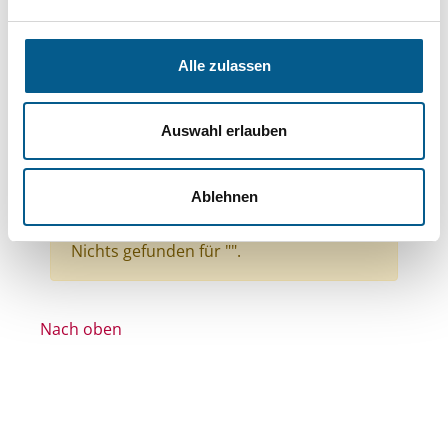
Themen: Kinder, Jugendliche & Familie
Themen: Hilfsbedürftige Menschen
Alle zulassen
Themen: Natur- & Umweltschutz
Themen: Kunst & Kultur
Auswahl erlauben
Themen: Ländliche Entwicklung
Themen: Politische Bildung & Demokratie
Ablehnen
Themen: Sport
Alle Filter entfernen
Nichts gefunden für "".
Nach oben