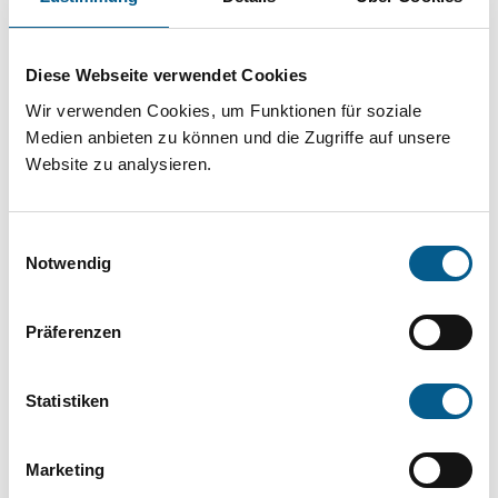
Projekt oder ein Vorhaben? Hier können Sie
direkt über unsere Fördermitteldatenbank und
Diese Webseite verwendet Cookies
Stiftungsdatenbank recherchieren. Bei der
Wir verwenden Cookies, um Funktionen für soziale
Suche bitte die Groß- und Kleinschreibung
Medien anbieten zu können und die Zugriffe auf unsere
beachten.
Website zu analysieren.
Bitte Suchbegriff eingeben. Ergebnisse
Einwilligungsauswahl
können durch die Wahl von Bereichen oder
Notwendig
Kategorien verfeinert werden.
Präferenzen
Suchen
Statistiken
Aktive Filter:
Marketing