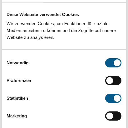
Projekt oder ein Vorhaben? Hier können Sie
direkt über unsere Fördermitteldatenbank und
Diese Webseite verwendet Cookies
Stiftungsdatenbank recherchieren. Bei der
Wir verwenden Cookies, um Funktionen für soziale
Suche bitte die Groß- und Kleinschreibung
Medien anbieten zu können und die Zugriffe auf unsere
Website zu analysieren.
beachten.
Einwilligungsauswahl
Bitte Suchbegriff eingeben. Ergebnisse
Notwendig
können durch die Wahl von Bereichen oder
Kategorien verfeinert werden.
Präferenzen
Suchen
Statistiken
Aktive Filter:
Marketing