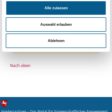
Themen: Kinder, Jugendliche & Familie
Alle zulassen
Themen: Hilfsbedürftige Menschen
Themen: Gesundheitswesen
Auswahl erlauben
Themen: Politische Bildung & Demokratie
Themen: Heimatpflege
Alle Filter entfernen
Ablehnen
Nichts gefunden für "".
Nach oben
Niedersachsen – Das Portal für bürgerschaftliches Engagement