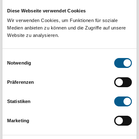
Projekt oder ein Vorhaben? Hier können Sie
Diese Webseite verwendet Cookies
direkt über unsere Fördermitteldatenbank und
Wir verwenden Cookies, um Funktionen für soziale
Stiftungsdatenbank recherchieren. Bei der
Medien anbieten zu können und die Zugriffe auf unsere
Suche bitte die Groß- und Kleinschreibung
Website zu analysieren.
beachten.
Einwilligungsauswahl
Bitte Suchbegriff eingeben. Ergebnisse
Notwendig
können durch die Wahl von Bereichen oder
Präferenzen
Kategorien verfeinert werden.
Suchen
Statistiken
Aktive Filter:
Marketing