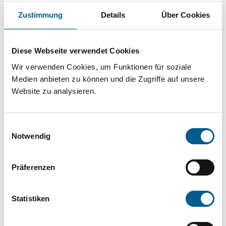
Projekt oder ein Vorhaben? Hier können Sie
Zustimmung
Details
Über Cookies
direkt über unsere Fördermitteldatenbank und
Stiftungsdatenbank recherchieren. Bei der
Diese Webseite verwendet Cookies
Suche bitte die Groß- und Kleinschreibung
Wir verwenden Cookies, um Funktionen für soziale
beachten.
Medien anbieten zu können und die Zugriffe auf unsere
Website zu analysieren.
Bitte Suchbegriff eingeben. Ergebnisse
können durch die Wahl von Bereichen oder
Einwilligungsauswahl
Kategorien verfeinert werden.
Notwendig
Suchen
Präferenzen
Aktive Filter:
Statistiken