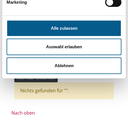
Themen: Kinder, Jugendliche & Familie
Marketing
Themen: Kunst & Kultur
Themen: Politische Bildung & Demokratie
Alle zulassen
Themen: Bürgerschaftliches Engagement
Themen: Wohltätige Zwecke
Auswahl erlauben
Themen: Seniorinnen, Senioren & Pflege
Themen: Denkmalschutz
Ablehnen
Themen: Ländliche Entwicklung
Alle Filter entfernen
Nichts gefunden für "".
Nach oben