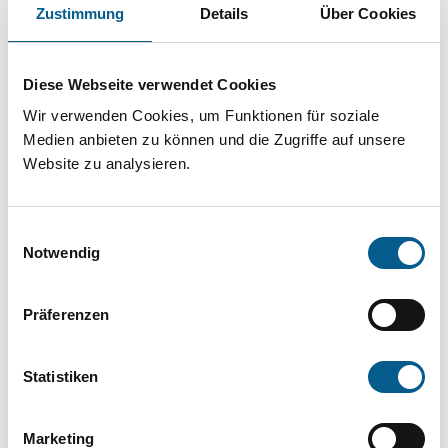
Projekt oder ein Vorhaben? Hier können Sie
Zustimmung
Details
Über Cookies
direkt über unsere Fördermitteldatenbank und
Stiftungsdatenbank recherchieren. Bei der
Diese Webseite verwendet Cookies
Suche bitte die Groß- und Kleinschreibung
Wir verwenden Cookies, um Funktionen für soziale
beachten.
Medien anbieten zu können und die Zugriffe auf unsere
Website zu analysieren.
Bitte Suchbegriff eingeben. Ergebnisse
Einwilligungsauswahl
können durch die Wahl von Bereichen oder
Notwendig
Kategorien verfeinert werden.
Präferenzen
Suchen
Statistiken
Aktive Filter:
Marketing