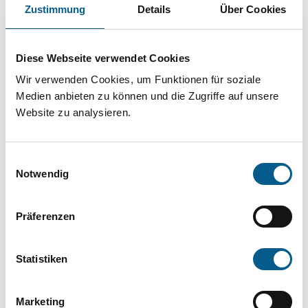
Projekt oder ein Vorhaben? Hier können Sie
Zustimmung
Details
Über Cookies
direkt über unsere Fördermitteldatenbank und
Stiftungsdatenbank recherchieren. Bei der
Diese Webseite verwendet Cookies
Suche bitte die Groß- und Kleinschreibung
Wir verwenden Cookies, um Funktionen für soziale
beachten.
Medien anbieten zu können und die Zugriffe auf unsere
Website zu analysieren.
Bitte Suchbegriff eingeben. Ergebnisse
Einwilligungsauswahl
können durch die Wahl von Bereichen oder
Notwendig
Kategorien verfeinert werden.
Präferenzen
Suchen
Statistiken
Aktive Filter:
Marketing