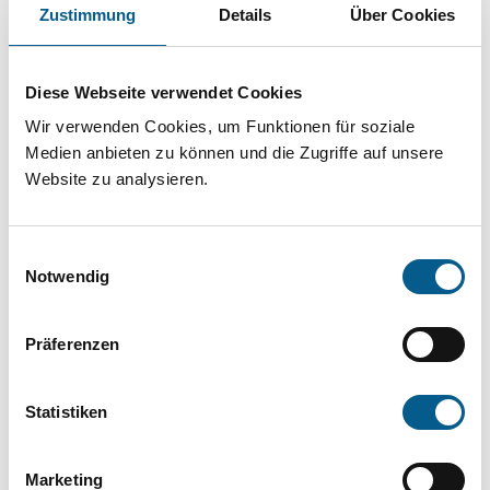
Projekt oder ein Vorhaben? Hier können Sie
Zustimmung
Details
Über Cookies
direkt über unsere Fördermitteldatenbank und
Stiftungsdatenbank recherchieren. Bei der
Diese Webseite verwendet Cookies
Suche bitte die Groß- und Kleinschreibung
Wir verwenden Cookies, um Funktionen für soziale
beachten.
Medien anbieten zu können und die Zugriffe auf unsere
Website zu analysieren.
Bitte Suchbegriff eingeben. Ergebnisse
Einwilligungsauswahl
können durch die Wahl von Bereichen oder
Notwendig
Kategorien verfeinert werden.
Präferenzen
Suchen
Statistiken
Aktive Filter:
Marketing