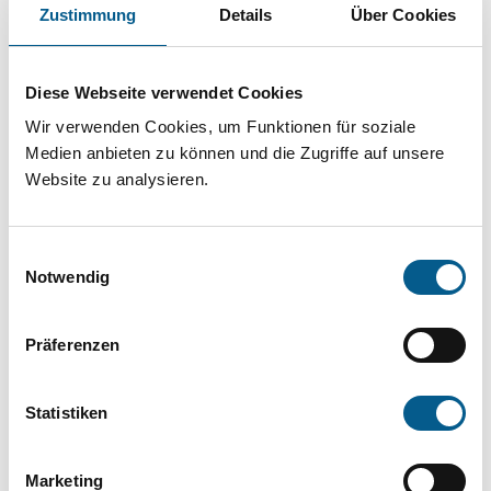
Projekt oder ein Vorhaben? Hier können Sie
Zustimmung
Details
Über Cookies
direkt über unsere Fördermitteldatenbank und
Stiftungsdatenbank recherchieren. Bei der
Diese Webseite verwendet Cookies
Suche bitte die Groß- und Kleinschreibung
Wir verwenden Cookies, um Funktionen für soziale
beachten.
Medien anbieten zu können und die Zugriffe auf unsere
Website zu analysieren.
Bitte Suchbegriff eingeben. Ergebnisse
Einwilligungsauswahl
können durch die Wahl von Bereichen oder
Notwendig
Kategorien verfeinert werden.
Präferenzen
Suchen
Statistiken
Aktive Filter:
Marketing