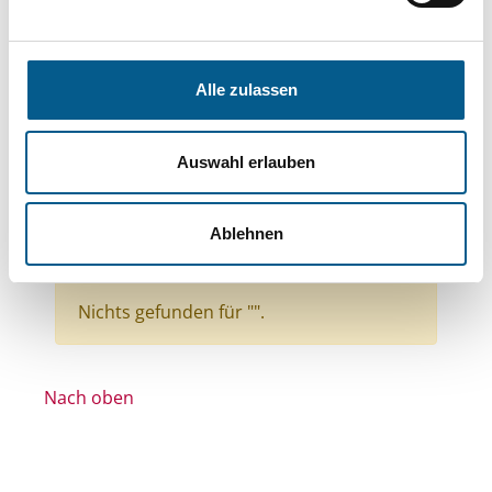
Themen: Kinder, Jugendliche & Familie
Themen: Kunst & Kultur
Themen: Politische Bildung & Demokratie
Alle zulassen
Themen: Wissenschaft und Forschung
Themen: Gesundheitswesen
Auswahl erlauben
Themen: Bürgerschaftliches Engagement
Themen: Wohltätige Zwecke
Ablehnen
Alle Filter entfernen
Nichts gefunden für "".
Nach oben