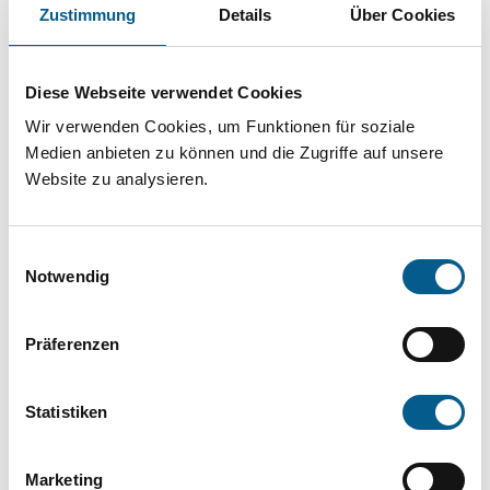
Projekt oder ein Vorhaben? Hier können Sie
Zustimmung
Details
Über Cookies
direkt über unsere Fördermitteldatenbank und
Stiftungsdatenbank recherchieren. Bei der
Diese Webseite verwendet Cookies
Suche bitte die Groß- und Kleinschreibung
Wir verwenden Cookies, um Funktionen für soziale
beachten.
Medien anbieten zu können und die Zugriffe auf unsere
Website zu analysieren.
Bitte Suchbegriff eingeben. Ergebnisse
Einwilligungsauswahl
können durch die Wahl von Bereichen oder
Notwendig
Kategorien verfeinert werden.
Präferenzen
Suchen
Statistiken
Aktive Filter:
Marketing