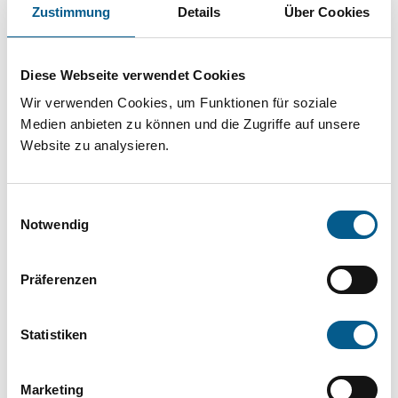
Projekt oder ein Vorhaben? Hier können Sie
Zustimmung
Details
Über Cookies
direkt über unsere Fördermitteldatenbank und
Stiftungsdatenbank recherchieren. Bei der
Diese Webseite verwendet Cookies
Suche bitte die Groß- und Kleinschreibung
Wir verwenden Cookies, um Funktionen für soziale
beachten.
Medien anbieten zu können und die Zugriffe auf unsere
Website zu analysieren.
Bitte Suchbegriff eingeben. Ergebnisse
Einwilligungsauswahl
können durch die Wahl von Bereichen oder
Notwendig
Kategorien verfeinert werden.
Präferenzen
Suchen
Statistiken
Aktive Filter:
Marketing