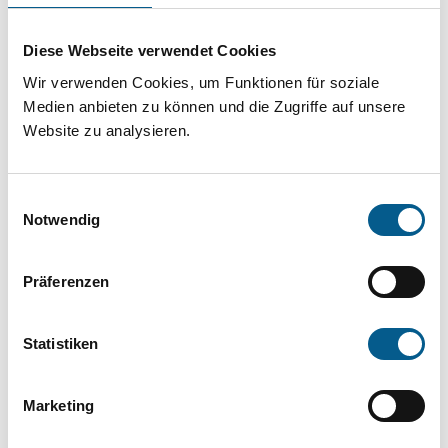
Projekt oder ein Vorhaben? Hier können Sie
direkt über unsere Fördermitteldatenbank und
Diese Webseite verwendet Cookies
Stiftungsdatenbank recherchieren. Bei der
Wir verwenden Cookies, um Funktionen für soziale
Suche bitte die Groß- und Kleinschreibung
Medien anbieten zu können und die Zugriffe auf unsere
Website zu analysieren.
beachten.
Einwilligungsauswahl
Bitte Suchbegriff eingeben. Ergebnisse
Notwendig
können durch die Wahl von Bereichen oder
Kategorien verfeinert werden.
Präferenzen
Suchen
Statistiken
Aktive Filter:
Marketing