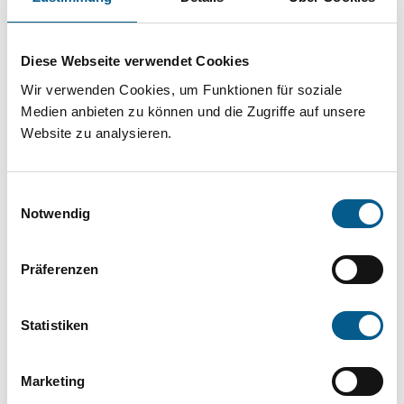
Projekt oder ein Vorhaben? Hier können Sie
direkt über unsere Fördermitteldatenbank und
Diese Webseite verwendet Cookies
Stiftungsdatenbank recherchieren. Bei der
Wir verwenden Cookies, um Funktionen für soziale
Suche bitte die Groß- und Kleinschreibung
Medien anbieten zu können und die Zugriffe auf unsere
beachten.
Website zu analysieren.
Bitte Suchbegriff eingeben. Ergebnisse
Einwilligungsauswahl
können durch die Wahl von Bereichen oder
Notwendig
Kategorien verfeinert werden.
Präferenzen
Suchen
Statistiken
Aktive Filter:
Marketing