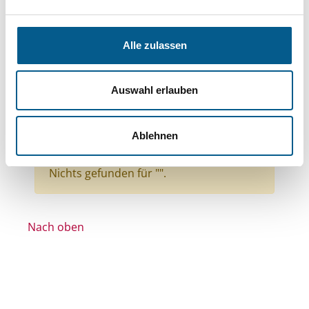
Themen: Kinder, Jugendliche & Familie
Themen: Kunst & Kultur
Alle zulassen
Themen: Politische Bildung & Demokratie
Themen: Wohltätige Zwecke
Auswahl erlauben
Themen: Seniorinnen, Senioren & Pflege
Themen: Wissenschaft und Forschung
Ablehnen
Themen: Sonstige
Alle Filter entfernen
Nichts gefunden für "".
Nach oben