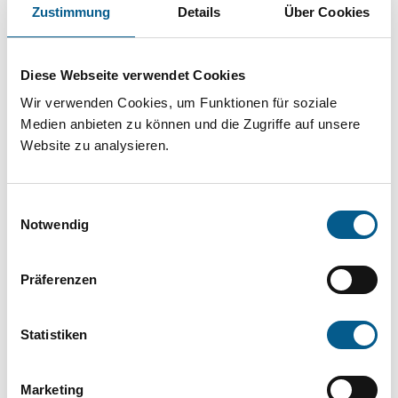
Projekt oder ein Vorhaben? Hier können Sie
Zustimmung
Details
Über Cookies
direkt über unsere Fördermitteldatenbank und
Stiftungsdatenbank recherchieren. Bei der
Diese Webseite verwendet Cookies
Suche bitte die Groß- und Kleinschreibung
Wir verwenden Cookies, um Funktionen für soziale
beachten.
Medien anbieten zu können und die Zugriffe auf unsere
Website zu analysieren.
Bitte Suchbegriff eingeben. Ergebnisse
Einwilligungsauswahl
können durch die Wahl von Bereichen oder
Notwendig
Kategorien verfeinert werden.
Präferenzen
Suchen
Statistiken
Aktive Filter:
Marketing