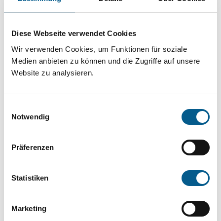
Projekt oder ein Vorhaben? Hier können Sie
direkt über unsere Fördermitteldatenbank und
Diese Webseite verwendet Cookies
Stiftungsdatenbank recherchieren. Bei der
Wir verwenden Cookies, um Funktionen für soziale
Suche bitte die Groß- und Kleinschreibung
Medien anbieten zu können und die Zugriffe auf unsere
beachten.
Website zu analysieren.
Bitte Suchbegriff eingeben. Ergebnisse
Einwilligungsauswahl
können durch die Wahl von Bereichen oder
Notwendig
Kategorien verfeinert werden.
Präferenzen
Suchen
Statistiken
Aktive Filter:
Marketing