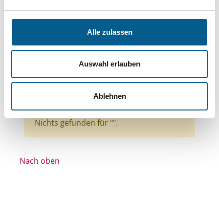
Themen: Kinder, Jugendliche & Familie
Themen: Kunst & Kultur
Alle zulassen
Themen: Natur- & Umweltschutz
Themen: Bürgerschaftliches Engagement
Auswahl erlauben
Themen: Denkmalschutz
Themen: Wohltätige Zwecke
Ablehnen
Themen: Heimatpflege
Alle Filter entfernen
Nichts gefunden für "".
Nach oben