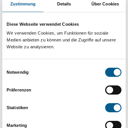
Projekt oder ein Vorhaben? Hier können Sie
Zustimmung
Details
Über Cookies
direkt über unsere Fördermitteldatenbank und
Stiftungsdatenbank recherchieren. Bei der
Diese Webseite verwendet Cookies
Suche bitte die Groß- und Kleinschreibung
Wir verwenden Cookies, um Funktionen für soziale
beachten.
Medien anbieten zu können und die Zugriffe auf unsere
Website zu analysieren.
Bitte Suchbegriff eingeben. Ergebnisse
Einwilligungsauswahl
können durch die Wahl von Bereichen oder
Notwendig
Kategorien verfeinert werden.
Präferenzen
Suchen
Statistiken
Aktive Filter:
Marketing