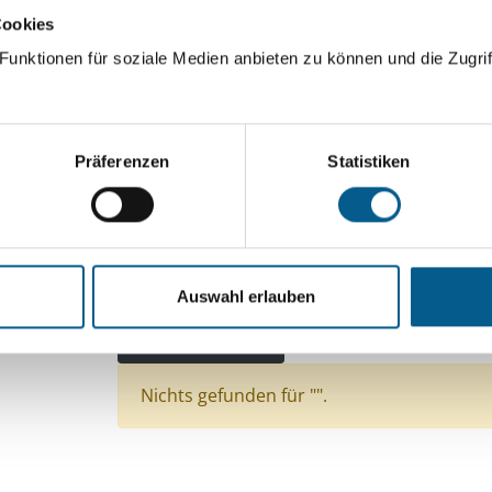
Cookies
ingeben. Ergebnisse können durch die Wahl von Bereichen o
unktionen für soziale Medien anbieten zu können und die Zugrif
Suchen
Präferenzen
Statistiken
Aktive Filter:
Themen: Kinder, Jugendliche & Familie
Themen
Themen: Bürgerschaftliches Engagement
Them
Auswahl erlauben
Themen: Heimatpflege
Stiftungstyp: Lokal täti
Alle Filter entfernen
Nichts gefunden für "".