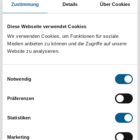
Projekt oder ein Vorhaben? Hier können Sie
Zustimmung
Details
Über Cookies
direkt über unsere Fördermitteldatenbank und
Stiftungsdatenbank recherchieren. Bei der
Diese Webseite verwendet Cookies
Suche bitte die Groß- und Kleinschreibung
Wir verwenden Cookies, um Funktionen für soziale
beachten.
Medien anbieten zu können und die Zugriffe auf unsere
Website zu analysieren.
Bitte Suchbegriff eingeben. Ergebnisse
Einwilligungsauswahl
können durch die Wahl von Bereichen oder
Notwendig
Kategorien verfeinert werden.
Präferenzen
Suchen
Statistiken
Aktive Filter:
Marketing