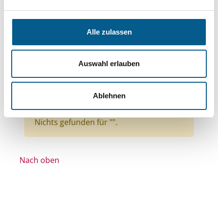
Themen: Kinder, Jugendliche & Familie
Themen: Kunst & Kultur
Alle zulassen
Themen: Wohlfahrtswesen
Themen: Bürgerschaftliches Engagement
Auswahl erlauben
Themen: Seniorinnen, Senioren & Pflege
Themen: Ländliche Entwicklung
Ablehnen
Themen: Sport
Alle Filter entfernen
Nichts gefunden für "".
Nach oben