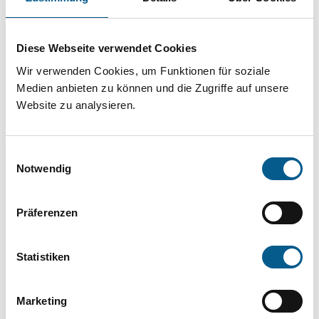
Projekt oder ein Vorhaben? Hier können Sie
direkt über unsere Fördermitteldatenbank und
Diese Webseite verwendet Cookies
Stiftungsdatenbank recherchieren. Bei der
Wir verwenden Cookies, um Funktionen für soziale
Suche bitte die Groß- und Kleinschreibung
Medien anbieten zu können und die Zugriffe auf unsere
beachten.
Website zu analysieren.
Bitte Suchbegriff eingeben. Ergebnisse
Einwilligungsauswahl
können durch die Wahl von Bereichen oder
Notwendig
Kategorien verfeinert werden.
Präferenzen
Suchen
Statistiken
Aktive Filter:
Marketing