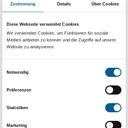
Projekt oder ein Vorhaben? Hier können Sie
Zustimmung
Details
Über Cookies
direkt über unsere Fördermitteldatenbank und
Stiftungsdatenbank recherchieren. Bei der
Diese Webseite verwendet Cookies
Suche bitte die Groß- und Kleinschreibung
Wir verwenden Cookies, um Funktionen für soziale
beachten.
Medien anbieten zu können und die Zugriffe auf unsere
Website zu analysieren.
Bitte Suchbegriff eingeben. Ergebnisse
Einwilligungsauswahl
können durch die Wahl von Bereichen oder
Notwendig
Kategorien verfeinert werden.
Präferenzen
Suchen
Statistiken
Aktive Filter:
Marketing