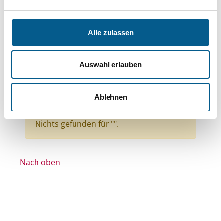
Themen: Kinder, Jugendliche & Familie
Themen: Kunst & Kultur
Alle zulassen
Themen: Denkmalschutz
Themen: Ländliche Entwicklung
Auswahl erlauben
Themen: Heimatpflege
Stiftungstyp: Lokal tätige Stiftung
Ablehnen
Alle Filter entfernen
Nichts gefunden für "".
Nach oben