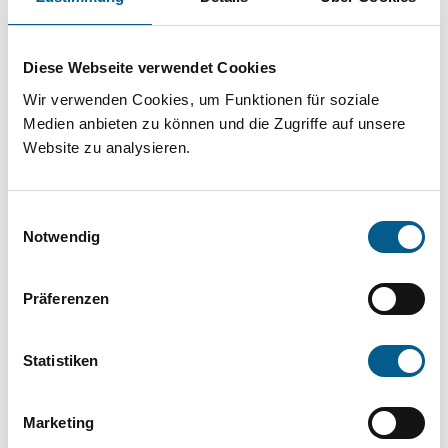
Projekt oder ein Vorhaben? Hier können Sie
direkt über unsere Fördermitteldatenbank und
Diese Webseite verwendet Cookies
Stiftungsdatenbank recherchieren. Bei der
Wir verwenden Cookies, um Funktionen für soziale
Suche bitte die Groß- und Kleinschreibung
Medien anbieten zu können und die Zugriffe auf unsere
beachten.
Website zu analysieren.
Bitte Suchbegriff eingeben. Ergebnisse
Einwilligungsauswahl
können durch die Wahl von Bereichen oder
Notwendig
Kategorien verfeinert werden.
Präferenzen
Suchen
Statistiken
Aktive Filter:
Marketing