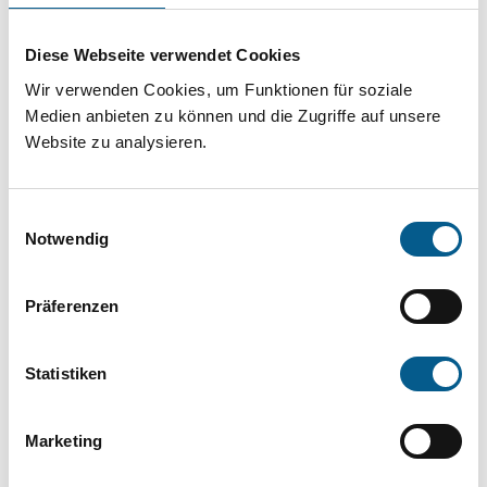
Projekt oder ein Vorhaben? Hier können Sie
direkt über unsere Fördermitteldatenbank und
Diese Webseite verwendet Cookies
Stiftungsdatenbank recherchieren. Bei der
Wir verwenden Cookies, um Funktionen für soziale
Suche bitte die Groß- und Kleinschreibung
Medien anbieten zu können und die Zugriffe auf unsere
Website zu analysieren.
beachten.
Einwilligungsauswahl
Bitte Suchbegriff eingeben. Ergebnisse
Notwendig
können durch die Wahl von Bereichen oder
Kategorien verfeinert werden.
Präferenzen
Suchen
Statistiken
Aktive Filter:
Marketing