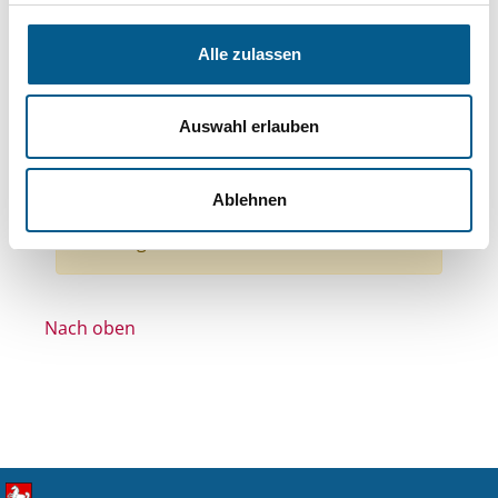
Bereiche: Stiftungen
Themen: Kinder, Jugendliche & Familie
Alle zulassen
Themen: Kunst & Kultur
Themen: Denkmalschutz
Auswahl erlauben
Themen: Wohltätige Zwecke
Themen: Integration
Alle Filter entfernen
Ablehnen
Nichts gefunden für "".
Nach oben