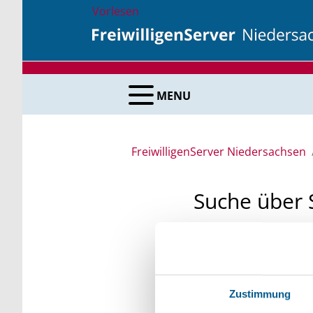
Vorlesen
MENU
FreiwilligenServer Niedersachsen
Suche über 
Sie suchen finanzielle
unsere Fördermittelda
Kleinschreibung beach
Zustimmung