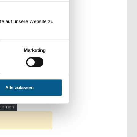
der Kategorien
fe auf unsere Website zu
Marketing
che & Familie
ration
en, Senioren & Pflege
Alle zulassen
ng & Demokratie
ntfernen