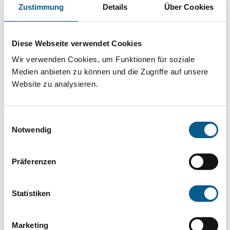
Projekt oder ein Vorhaben? Hier können Sie
Zustimmung
Details
Über Cookies
direkt über unsere Fördermitteldatenbank und
Stiftungsdatenbank recherchieren. Bei der
Diese Webseite verwendet Cookies
Suche bitte die Groß- und Kleinschreibung
Wir verwenden Cookies, um Funktionen für soziale
beachten.
Medien anbieten zu können und die Zugriffe auf unsere
Website zu analysieren.
Bitte Suchbegriff eingeben. Ergebnisse
Einwilligungsauswahl
können durch die Wahl von Bereichen oder
Notwendig
Kategorien verfeinert werden.
Präferenzen
Suchen
Statistiken
Aktive Filter:
Marketing