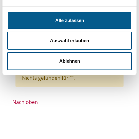
Themen: Kinder, Jugendliche & Familie
Themen: Natur- & Umweltschutz
Alle zulassen
Themen: Hilfsbedürftige Menschen
Themen: Ländliche Entwicklung
Auswahl erlauben
Themen: Heimatpflege
Themen: Wissenschaft und Forschung
Ablehnen
Alle Filter entfernen
Nichts gefunden für "".
Nach oben