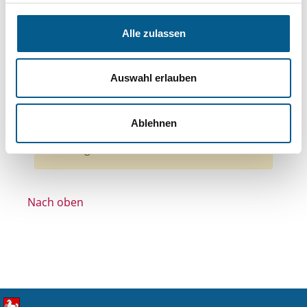
Themen: Kinder, Jugendliche & Familie
Themen: Natur- & Umweltschutz
Alle zulassen
Themen: Hilfsbedürftige Menschen
Themen: Ländliche Entwicklung
Auswahl erlauben
Themen: Integration
Themen: Sport
Alle Filter entfernen
Ablehnen
Nichts gefunden für "".
Nach oben