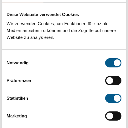
Projekt oder ein Vorhaben? Hier können Sie
direkt über unsere Fördermitteldatenbank und
Diese Webseite verwendet Cookies
Stiftungsdatenbank recherchieren. Bei der
Wir verwenden Cookies, um Funktionen für soziale
Suche bitte die Groß- und Kleinschreibung
Medien anbieten zu können und die Zugriffe auf unsere
Website zu analysieren.
beachten.
Einwilligungsauswahl
Bitte Suchbegriff eingeben. Ergebnisse
Notwendig
können durch die Wahl von Bereichen oder
Kategorien verfeinert werden.
Präferenzen
Suchen
Statistiken
Aktive Filter:
Marketing